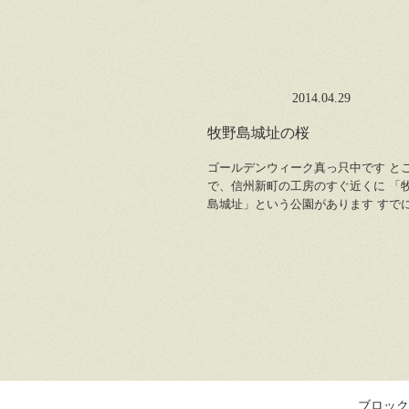
2014.04.29
牧野島城址の桜
ゴールデンウィーク真っ只中です と
で、信州新町の工房のすぐ近くに 「
島城址」という公園があります すで
ブロック