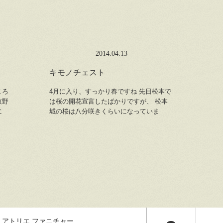
2014.04.13
キモノチェスト
ころ
4月に入り、すっかり春ですね 先日松本で
牧野
は桜の開花宣言したばかりですが、 松本
に
城の桜は八分咲きくらいになっていま
 アトリエ ファニチャー